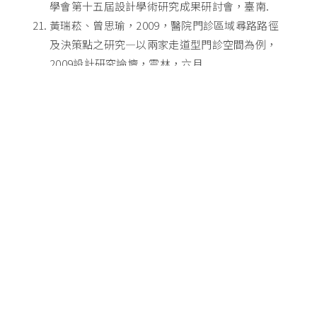
學會第十五屆設計學術研究成果研討會，臺南.
黃瑞菘、曾思瑜，2009，醫院門診區域尋路路徑
及決策點之研究—以兩家走道型門診空間為例，
2009設計研究論壇，雲林，六月.
Huang, Jui-Sung, and Tzeng, Szu-Yu,
(2008),Application of Space Syntax Theory to
Analyze Way-finding Behavior: Decision Point
type and Signage in Out-Patient in Hospital，
2008服務創新與應用研討會，Taipei. 本人為第一
作者、通訊作者.
黃瑞菘、曾思瑜，2008，醫院尋路行為研究-以
單一樓層走道型門診為例，第二十屆建築設計研
討會，高雄，11月.
黃瑞菘、曾思瑜，2008，空間型態與空間資訊影
響尋路之研究：空間型態中尋路區域分析-01，
2008中華民國設計學會第十三屆設計學術研究成
果研討會，台北，五月.