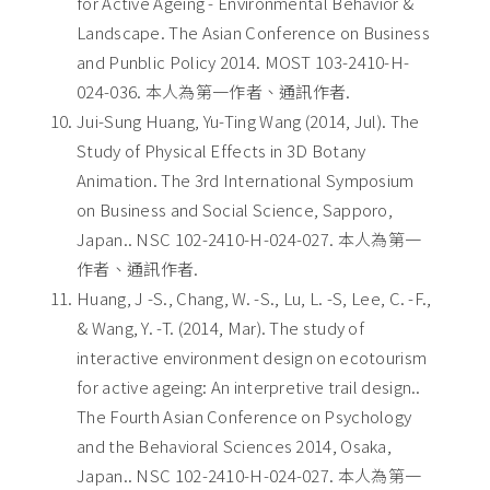
for Active Ageing - Environmental Behavior &
Landscape. The Asian Conference on Business
and Punblic Policy 2014. MOST 103-2410-H-
024-036. 本人為第一作者、通訊作者.
Jui-Sung Huang, Yu-Ting Wang (2014, Jul). The
Study of Physical Effects in 3D Botany
Animation. The 3rd International Symposium
on Business and Social Science, Sapporo,
Japan.. NSC 102-2410-H-024-027. 本人為第一
作者、通訊作者.
Huang, J -S., Chang, W. -S., Lu, L. -S, Lee, C. -F.,
& Wang, Y. -T. (2014, Mar). The study of
interactive environment design on ecotourism
for active ageing: An interpretive trail design..
The Fourth Asian Conference on Psychology
and the Behavioral Sciences 2014, Osaka,
Japan.. NSC 102-2410-H-024-027. 本人為第一