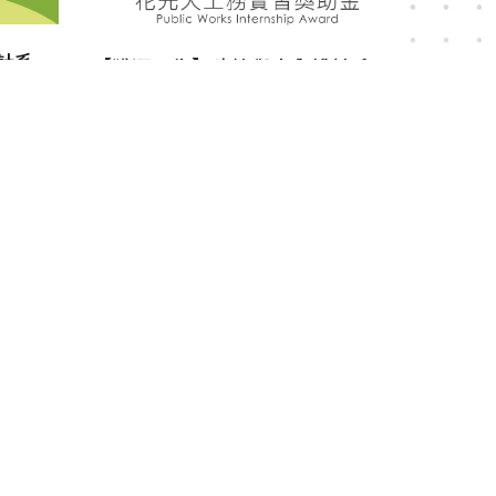
計系
【獲選公告】建築與室內設計系
獎助金
112年度花先天工務實習獎助金
2023-04-19