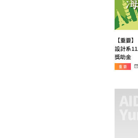
【重要】
設計系1
獎助金
重 要