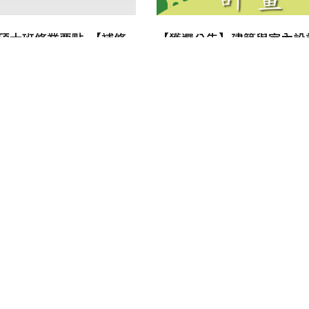
碩士班修業要點-【補修
【獲選公告】建築與室內設
流程修訂公告】
112年度造陽設計海外實習
2023-07-01
2023-04-19
1
2
3