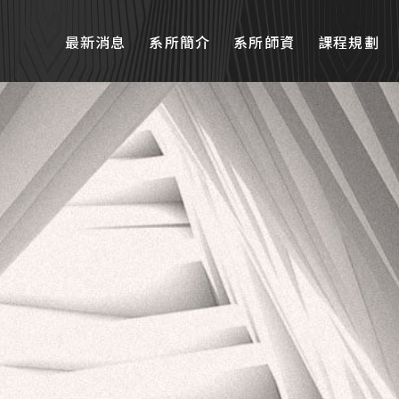
最新消息
系所簡介
系所師資
課程規劃