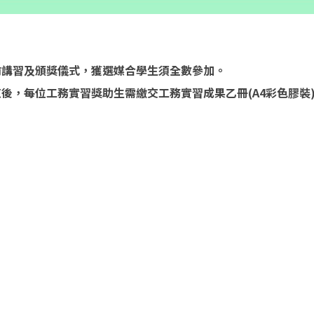
行前講習及頒獎儀式，獲選媒合學生須全數參加。
束後，每位工務實習獎助生需繳交工務實習成果乙冊(A4彩色膠
消息
109學年度碩班入學考試錄取生
驗證活動座談會
2020-04-01