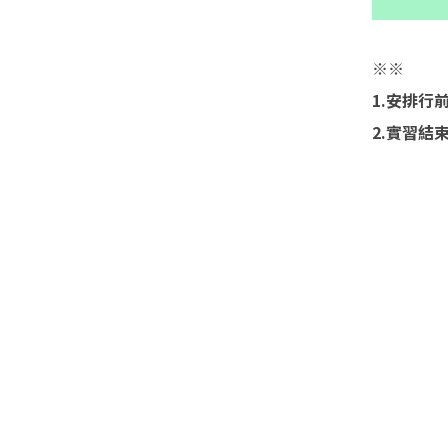
※※
1.安排
2.實習結
其他相關