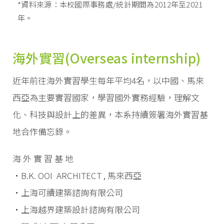
*資料來源：本校國際事務處/統計期間為2012年至2021
年。
海外實習(Overseas internship)
近年前往海外實習學生每年平均4名，以中國、馬來
西亞為主要實習國家，學習國外實務經驗，理解文
化、科技與設計上的差異，本系持續簽署海外實習基
地合作備忘錄。
海 外 實 習 基 地
・B.K. OOI ARCHITECT , 馬來西亞
・上海可續建築諮詢有限公司
・上海越界建築設計諮詢有限公司