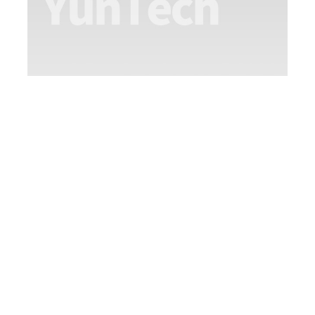
【重要】碩士班修業要點-【補修課程審查
流程修訂公告】
重 要
2023-07-01